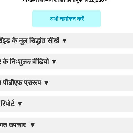
गैर-शल्य चिकित्सा उपचार का अनुभव लें
₹20,000
में।
अभी नामांकन करें
इड के मूल सिद्धांत सीखें
▼
 के निःशुल्क वीडियो
▼
ण पीडीएफ प्रारूप
▼
रिपोर्ट
▼
तिगत उपचार
▼